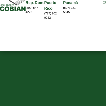
Q
Rep. Dom.
Puerto
Panamá
(809) 547-
(507) 221
Rico
4222
5545
(787) 902
0232