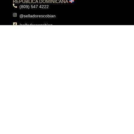
REPÚBLICA DOMINICANA
(809) 547 4222
@selladorescobian
/selladorescobian
Carmen Mendoza de Cormielle 102, Ens. Quisqueya,
Santo Domingo, República Dominicana
PUERTO RICO
(787) 902 0232
@selladorescobianpr
/selladorescobianpr
Matadero St, City Outlet Park Local 10B, San Juan,
Puerto Rico 00920
PANAMÁ
507 221 5545
@selladorescobianpanama
/selladorescobianpa
Calle del IPA, Edif. Dos Torres, local 3B, hato pintado,
corregimiento de Pueblo Nuevo, Panamá City,