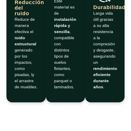
Este
Reducción
Durabilidad
material es
del
ruido
de
Larga vida
Reduce de
instalación
útil gracias
manera
rápida y
a su alta
efectiva el
sencilla
,
resistencia
ruido
compatible
a la
estructural
con
compresión
generado
distintos
y desgaste,
por los
tipos de
asegurando
impactos,
suelos
un
como
flotantes,
rendimiento
pisadas, ly
como
eficiente
el arrastre
parquet o
durante
de muebles.
laminados.
años
.