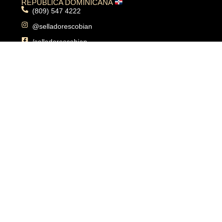
REPÚBLICA DOMINICANA
(809) 547 4222
@selladorescobian
/selladorescobian
Carmen Mendoza de Cormielle 102, Ens. Quisqueya,
Santo Domingo, República Dominicana
PUERTO RICO
(787) 902 0232
@selladorescobianpr
/selladorescobianpr
Matadero St, City Outlet Park Local 10B, San Juan,
Puerto Rico 00920
PANAMÁ
507 221 5545
@selladorescobianpanama
/selladorescobianpa
Calle del IPA, Edif. Dos Torres, local 3B, hato pintado,
corregimiento de Pueblo Nuevo, Panamá City,