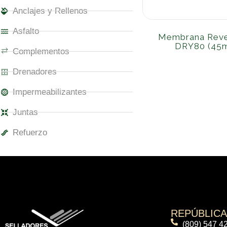
Anclajes y Rellenos
Asfalto
Membrana Rev
DRY80 (45m
Complementos
Drenadores
Impermeabilizantes
Juntas
Refuerzo
REPÚBLIC
(809) 547 4