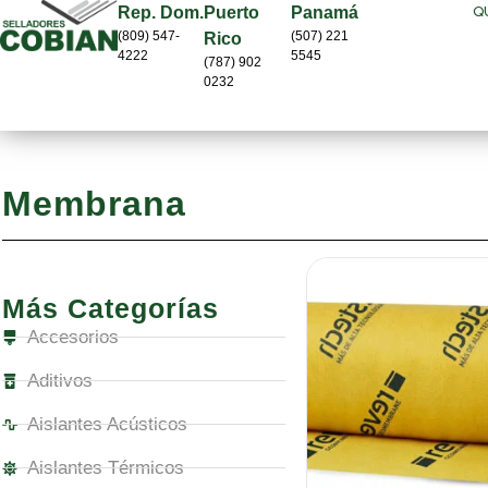
Q
Rep. Dom.
Puerto
Panamá
(809) 547-
(507) 221
Rico
4222
5545
(787) 902
0232
Membrana
Más Categorías
Accesorios
Aditivos
Aislantes Acústicos
Aislantes Térmicos