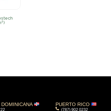
estech
²)
A DOMINICANA
PUERTO RICO
222
(787) 902 0232