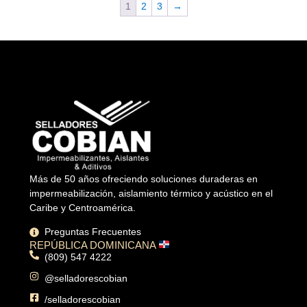
1
2
3
→
Más de 50 años ofreciendo soluciones duraderas en
impermeabilización, aislamiento térmico y acústico en el
Caribe y Centroamérica.
Preguntas Frecuentes
REPÚBLICA DOMINICANA
(809) 547 4222
@selladorescobian
/selladorescobian