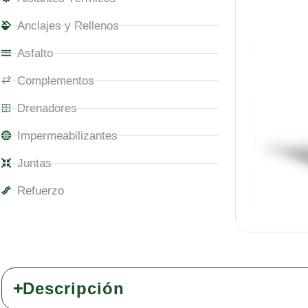
Anclajes y Rellenos
Asfalto
Complementos
Drenadores
Impermeabilizantes
Juntas
Refuerzo
Descripción