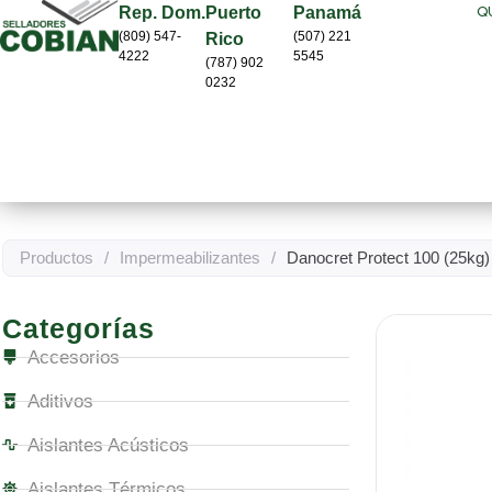
Q
Rep. Dom.
Puerto
Panamá
(809) 547-
(507) 221
Rico
4222
5545
(787) 902
0232
Productos
/
Impermeabilizantes
/
Danocret Protect 100 (25kg)
Categorías
Accesorios
Aditivos
Aislantes Acústicos
Aislantes Térmicos