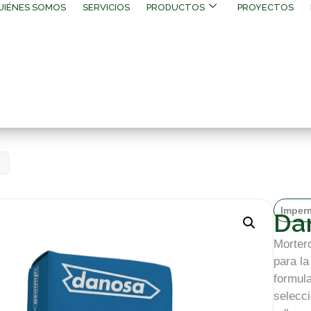
UIÉNES SOMOS
SERVICIOS
PRODUCTOS
PROYECTOS
Imperm
Da
Morter
para la
formul
selecc