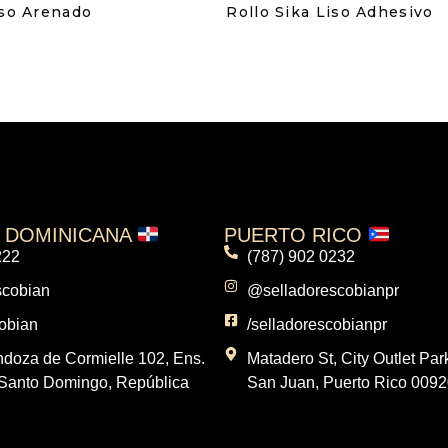
iso Arenado
Rollo Sika Liso Adhesivo
A DOMINICANA
PUERTO RICO
222
(787) 902 0232
scobian
@selladorescobianpr
cobian
/selladorescobianpr
oza de Cormielle 102, Ens.
Matadero St, City Outlet Par
Santo Domingo, República
San Juan, Puerto Rico 0092