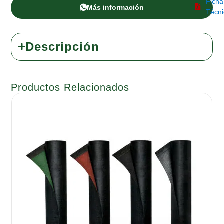
Ficha
Más información
Técni
Descripción
Productos Relacionados