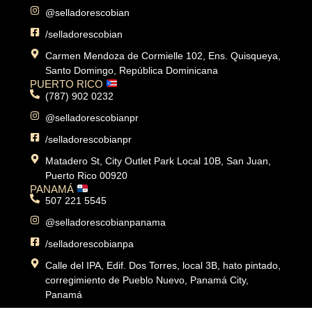
@selladorescobian
/selladorescobian
Carmen Mendoza de Cormielle 102, Ens. Quisqueya,
Santo Domingo, República Dominicana
PUERTO RICO
(787) 902 0232
@selladorescobianpr
/selladorescobianpr
Matadero St, City Outlet Park Local 10B, San Juan,
Puerto Rico 00920
PANAMÁ
507 221 5545
@selladorescobianpanama
/selladorescobianpa
Calle del IPA, Edif. Dos Torres, local 3B, hato pintado,
corregimiento de Pueblo Nuevo, Panamá City,
Panamá