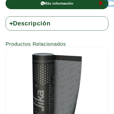
Ficha
Más información
Técni
Descripción
Productos Relacionados