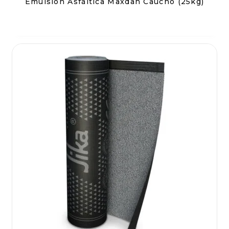
Emulsión Asfáltica Maxdan Caucho (25kg)