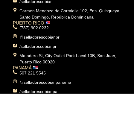
/selladorescobian
Carmen Mendoza de Cormielle 102, Ens. Quisqueya,
Santo Domingo, República Dominicana
PUERTO RICO
(787) 902 0232
@selladorescobianpr
/selladorescobianpr
Matadero St, City Outlet Park Local 10B, San Juan,
Puerto Rico 00920
PANAMÁ
507 221 5545
@selladorescobianpanama
/selladorescobianpa
Calle del IPA, Edif. Dos Torres, local 3B, hato pintado,
corregimiento de Pueblo Nuevo, Panamá City,
Panamá