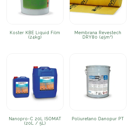
Koster KBE Liquid Film
Membrana Revestech
(24kg)
DRY80 (45m²)
Nanopro-C 20L ISOMAT
Poliuretano Danopur PT
(20L / 5L)